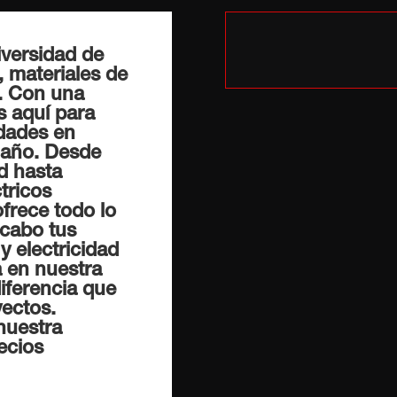
iversidad de
 materiales de
d. Con una
s aquí para
idades en
maño. Desde
d hasta
tricos
ofrece todo lo
 cabo tus
y electricidad
a en nuestra
iferencia que
ectos.
nuestra
ecios