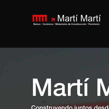
Martí
M
Construyendo juntos desd